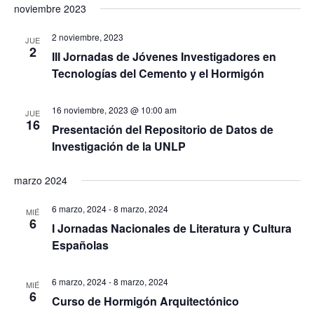
s
noviembre 2023
v
s
v
c
e
t
e
a
e
l
2 noviembre, 2023
JUE
r
g
2
g
III Jornadas de Jóvenes Investigadores en
e
a
Tecnologías del Cemento y el Hormigón
a
c
c
c
c
i
16 noviembre, 2023 @ 10:00 am
i
JUE
ó
i
16
Presentación del Repositorio de Datos de
ó
n
o
Investigación de la UNLP
d
n
n
e
d
a
marzo 2024
v
e
r
i
6 marzo, 2024
-
8 marzo, 2024
b
MIÉ
f
s
6
I Jornadas Nacionales de Literatura y Cultura
ú
e
t
Españolas
s
c
a
q
s
h
6 marzo, 2024
-
8 marzo, 2024
MIÉ
u
d
a
6
Curso de Hormigón Arquitectónico
e
e
.