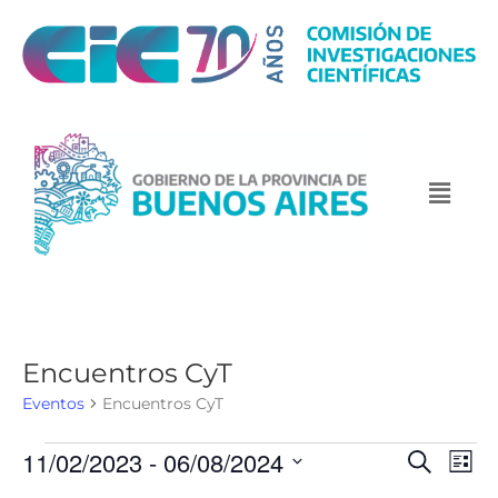
Encuentros CyT
Eventos
Encuentros CyT
11/02/2023
 - 
06/08/2024
N
N
B
L
u
a
a
i
S