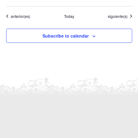
Eventos
Eventos
anterior(es)
Today
siguiente(s)
Subscribe to calendar