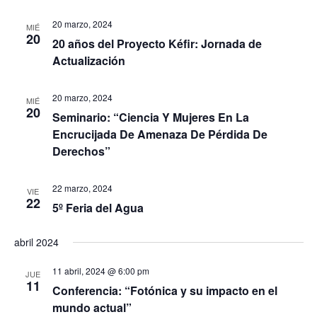
E
d
20 marzo, 2024
MIÉ
v
a
20
20 años del Proyecto Kéfir: Jornada de
e
y
Actualización
n
v
t
i
20 marzo, 2024
o
MIÉ
20
s
Seminario: “Ciencia Y Mujeres En La
Encrucijada De Amenaza De Pérdida De
t
Derechos”
a
s
22 marzo, 2024
VIE
d
22
5º Feria del Agua
e
E
abril 2024
v
11 abril, 2024 @ 6:00 pm
e
JUE
11
Conferencia: “Fotónica y su impacto en el
n
mundo actual”
t