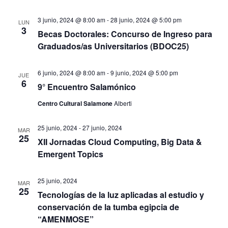
o
3 junio, 2024 @ 8:00 am
-
28 junio, 2024 @ 5:00 pm
LUN
s
3
Becas Doctorales: Concurso de Ingreso para
Graduados/as Universitarios (BDOC25)
6 junio, 2024 @ 8:00 am
-
9 junio, 2024 @ 5:00 pm
JUE
6
9° Encuentro Salamónico
Centro Cultural Salamone
Alberti
25 junio, 2024
-
27 junio, 2024
MAR
25
XII Jornadas Cloud Computing, Big Data &
Emergent Topics
25 junio, 2024
MAR
25
Tecnologías de la luz aplicadas al estudio y
conservación de la tumba egipcia de
“AMENMOSE”