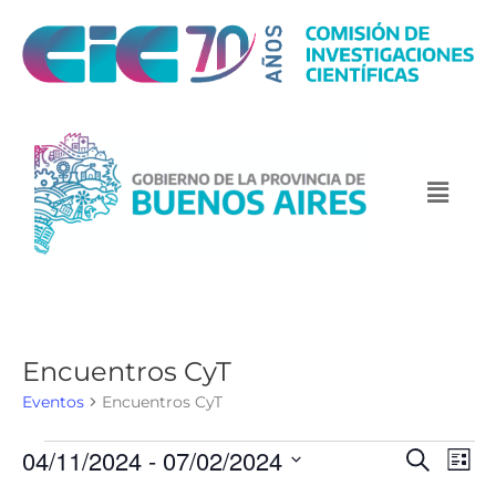
Encuentros CyT
Eventos
Encuentros CyT
04/11/2024
 - 
07/02/2024
N
N
B
L
u
a
a
i
S