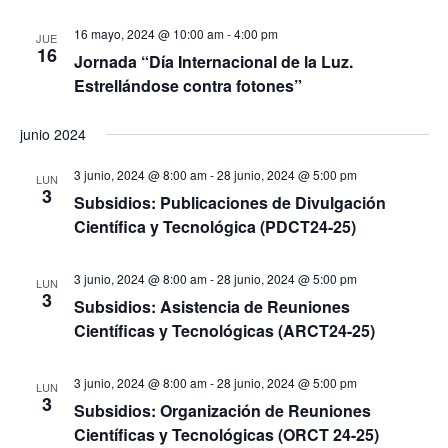
E
d
16 mayo, 2024 @ 10:00 am
-
4:00 pm
JUE
v
a
16
Jornada “Día Internacional de la Luz.
e
y
Estrellándose contra fotones”
n
v
t
i
junio 2024
o
s
3 junio, 2024 @ 8:00 am
-
28 junio, 2024 @ 5:00 pm
LUN
t
3
Subsidios: Publicaciones de Divulgación
a
Científica y Tecnológica (PDCT24-25)
s
d
3 junio, 2024 @ 8:00 am
-
28 junio, 2024 @ 5:00 pm
LUN
3
e
Subsidios: Asistencia de Reuniones
E
Científicas y Tecnológicas (ARCT24-25)
v
3 junio, 2024 @ 8:00 am
-
28 junio, 2024 @ 5:00 pm
e
LUN
3
Subsidios: Organización de Reuniones
n
Científicas y Tecnológicas (ORCT 24-25)
t