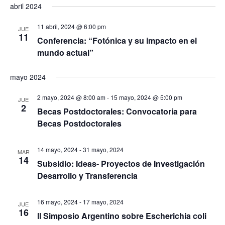
s
abril 2024
v
s
v
c
e
t
e
a
e
l
11 abril, 2024 @ 6:00 pm
JUE
r
g
11
g
Conferencia: “Fotónica y su impacto en el
e
a
mundo actual”
a
c
c
c
c
i
mayo 2024
i
ó
i
ó
n
o
2 mayo, 2024 @ 8:00 am
-
15 mayo, 2024 @ 5:00 pm
JUE
2
d
n
Becas Postdoctorales: Convocatoria para
n
e
Becas Postdoctorales
d
a
v
e
r
i
14 mayo, 2024
-
31 mayo, 2024
b
MAR
f
s
14
Subsidio: Ideas- Proyectos de Investigación
ú
e
t
Desarrollo y Transferencia
s
c
a
q
s
h
16 mayo, 2024
-
17 mayo, 2024
JUE
u
d
a
16
II Simposio Argentino sobre Escherichia coli
e
e
.