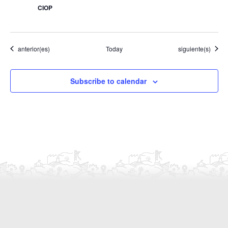
CIOP
Eventos
Eventos
anterior(es)
Today
siguiente(s)
Subscribe to calendar