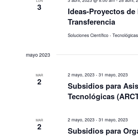
LUN
c
d
3
c
Ideas-Proyectos de 
h
a
l
a
Transferencia
y
a
.
v
v
Soluciones Científico - Tecnológica
i
e
s
.
t
mayo 2023
B
a
u
s
2 mayo, 2023
-
31 mayo, 2023
MAR
s
2
d
Subsidios para Asis
c
e
a
Tecnológicas (ARCT
E
E
v
v
e
e
2 mayo, 2023
-
31 mayo, 2023
MAR
n
2
n
Subsidios para Org
t
t