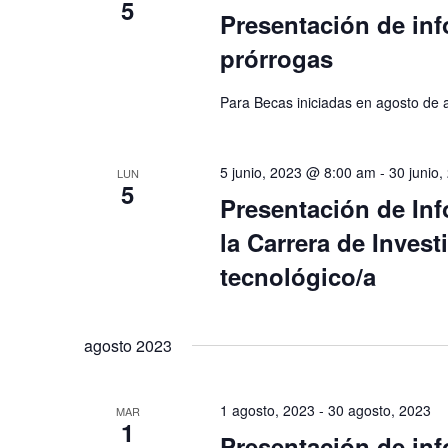
5
Presentación de inf
l
a
prórrogas
v
Para Becas iniciadas en agosto de 
e
.
5 junio, 2023 @ 8:00 am
-
30 junio
LUN
5
Presentación de In
la Carrera de Invest
tecnológico/a
agosto 2023
1 agosto, 2023
-
30 agosto, 2023
MAR
1
Presentación de inf