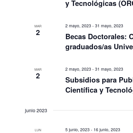
y Tecnológicas (OR
o
o
s
s
p
2 mayo, 2023
-
31 mayo, 2023
MAR
2
a
Becas Doctorales: 
r
graduados/as Unive
a
l
a
2 mayo, 2023
-
31 mayo, 2023
MAR
p
2
Subsidios para Pub
a
Científica y Tecnol
l
a
b
junio 2023
r
a
5 junio, 2023
-
16 junio, 2023
LUN
c