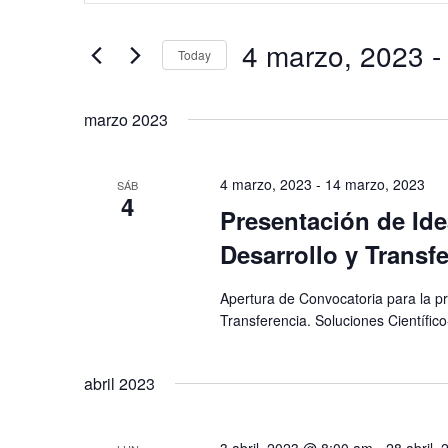
v
t
e
4 marzo, 2023
 -
r
Today
g
o
S
a
d
e
marzo 2023
c
u
l
i
c
e
ó
4 marzo, 2023
-
14 marzo, 2023
SÁB
e
4
c
n
Presentación de Ide
l
c
d
a
Desarrollo y Transfe
i
e
p
o
b
Apertura de Convocatoria para la pr
a
n
ú
Transferencia. Soluciones Científic
l
a
s
a
r
q
abril 2023
b
f
u
r
e
e
a
3 abril, 2023 @ 8:00 am
-
28 abril,