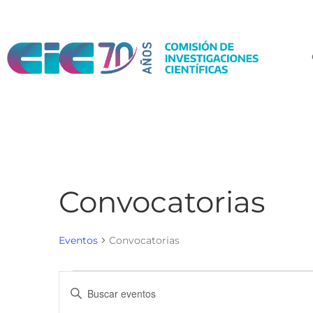
Convocatorias
Eventos
Convocatorias
N
I
a
n