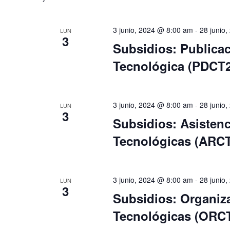
u
l
i
c
e
ó
3 junio, 2024 @ 8:00 am
-
28 junio
LUN
e
3
c
n
Subsidios: Publicac
l
c
d
a
Tecnológica (PDCT2
i
e
p
o
b
a
n
ú
l
3 junio, 2024 @ 8:00 am
-
28 junio
LUN
a
s
3
a
Subsidios: Asistenc
r
q
b
Tecnológicas (ARCT
f
u
r
e
e
a
c
d
c
3 junio, 2024 @ 8:00 am
-
28 junio
LUN
h
a
3
l
Subsidios: Organiza
a
y
a
.
Tecnológicas (ORCT
v
v
i