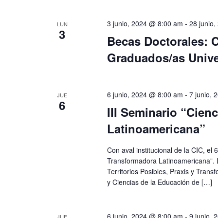
e
s
.
3 junio, 2024 @ 8:00 am
-
28 junio
t
LUN
3
B
Becas Doctorales: 
a
u
s
Graduados/as Unive
s
d
c
e
a
E
6 junio, 2024 @ 8:00 am
-
7 junio,
JUE
E
6
v
III Seminario “Cien
v
e
Latinoamericana”
e
n
n
t
Con aval institucional de la CIC, el 
t
o
Transformadora Latinoamericana”. L
o
Territorios Posibles, Praxis y Tran
s
s
y Ciencias de la Educación de […]
p
a
6 junio, 2024 @ 8:00 am
-
9 junio,
JUE