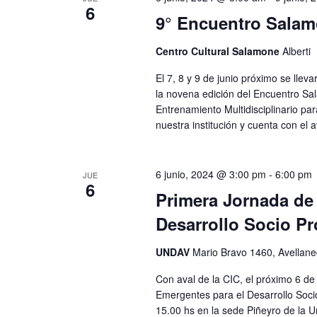
r
6
9° Encuentro Salam
a
l
Centro Cultural Salamone
Alberti
a
El 7, 8 y 9 de junio próximo se llev
p
la novena edición del Encuentro Sal
a
Entrenamiento Multidisciplinario pa
l
nuestra institución y cuenta con el a
a
b
6 junio, 2024 @ 3:00 pm
-
6:00 pm
JUE
r
6
Primera Jornada de
a
Desarrollo Socio Pr
c
l
UNDAV
Mario Bravo 1460, Avellan
a
Con aval de la CIC, el próximo 6 de
v
Emergentes para el Desarrollo Socio
e
15.00 hs en la sede Piñeyro de la U