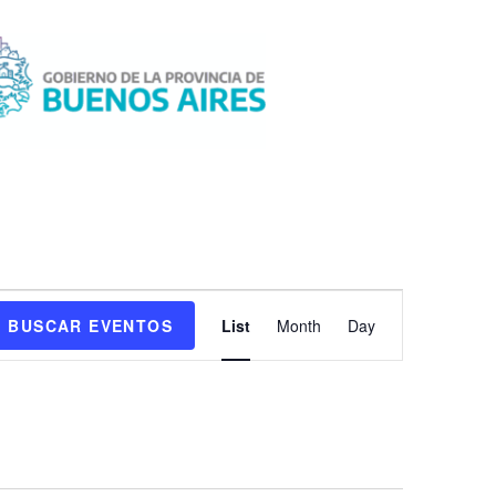
N
BUSCAR EVENTOS
List
Month
Day
a
v
e
g
a
c