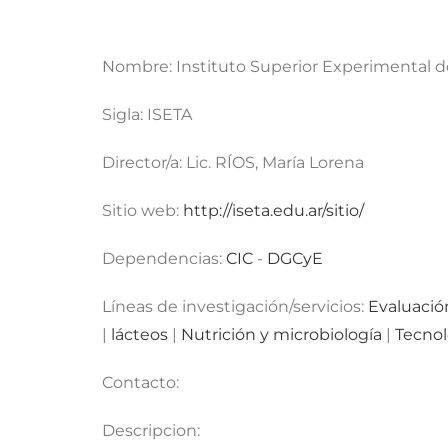
Nombre:
Instituto Superior Experimental d
Sigla:
ISETA
Director/a:
Lic. RÍOS, María Lorena
Sitio web:
http://iseta.edu.ar/sitio/
Dependencias:
CIC
-
DGCyE
Líneas de investigación/servicios:
Evaluació
|
lácteos
|
Nutrición y microbiología
|
Tecnol
Contacto:
Descripcion: