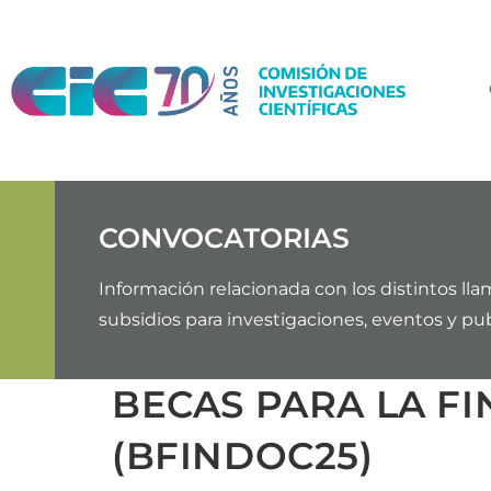
CONVOCATORIAS
Información relacionada con los distintos lla
subsidios para investigaciones, eventos y publ
BECAS PARA LA F
(BFINDOC25)