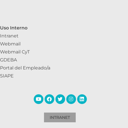
SEDE CENTRAL – LA PLATA
Calle 526 e/ 10 y 11 – CP 1900
08.00 hs a 19.00 hs
CAMPUS TECNOLÓGICO
Camino Parque Centenario e/ 505 y 508 CP 1897 –
Manuel B. Gonnet
08.00 h a 16.00 hs
Uso Interno
Intranet
Webmail