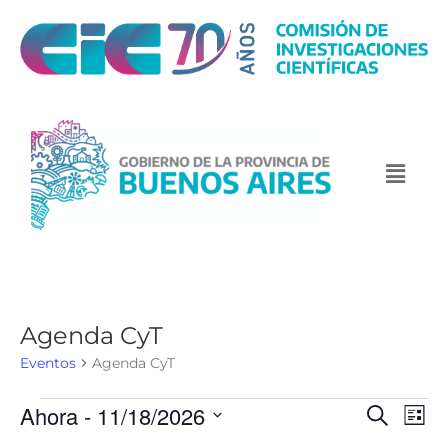
Agenda CyT
Eventos
Agenda CyT
Ahora
 - 
11/18/2026
N
N
B
L
u
a
a
i
S