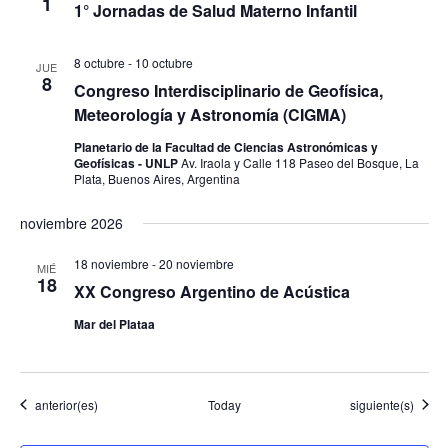
1
1° Jornadas de Salud Materno Infantil
8 octubre
-
10 octubre
JUE
8
Congreso Interdisciplinario de Geofísica,
Meteorología y Astronomía (CIGMA)
Planetario de la Facultad de Ciencias Astronómicas y
Geofísicas - UNLP
Av. Iraola y Calle 118 Paseo del Bosque, La
Plata, Buenos Aires, Argentina
noviembre 2026
18 noviembre
-
20 noviembre
MIÉ
18
XX Congreso Argentino de Acústica
Mar del Plataa
Eventos
Eventos
anterior(es)
Today
siguiente(s)