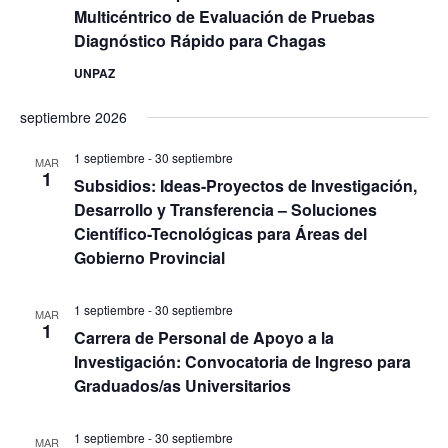
Multicéntrico de Evaluación de Pruebas
E
d
Diagnóstico Rápido para Chagas
v
a
e
UNPAZ
y
n
v
t
septiembre 2026
i
o
1 septiembre
-
30 septiembre
s
MAR
1
Subsidios: Ideas-Proyectos de Investigación,
t
Desarrollo y Transferencia – Soluciones
a
Científico-Tecnológicas para Áreas del
s
Gobierno Provincial
d
e
1 septiembre
-
30 septiembre
MAR
1
E
Carrera de Personal de Apoyo a la
v
Investigación: Convocatoria de Ingreso para
Graduados/as Universitarios
e
n
1 septiembre
-
30 septiembre
t
MAR