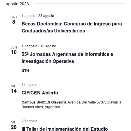
s
agosto 2026
v
s
v
c
e
t
e
a
e
l
1 agosto
-
28 agosto
SÁB
r
g
8
g
Becas Doctorales: Concurso de Ingreso para
e
a
Graduados/as Universitarios
a
c
c
c
c
i
10 agosto
-
13 agosto
i
LUN
ó
i
10
55º Jornadas Argentinas de Informática e
ó
n
o
Investigación Operativa
d
n
n
e
UTN
d
a
v
e
r
i
14 agosto
VIE
b
f
14
s
CIFICEN Abierto
ú
e
t
Campus UNICEN Olavarría
Avenida Del Valle 5737, Olavarría,
s
c
a
Buenos Aires, Argentina
q
s
h
u
d
28 agosto
a
VIE
28
e
III Taller de Implementación del Estudio
e
.