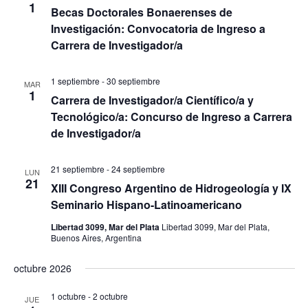
1
Becas Doctorales Bonaerenses de
o
Investigación: Convocatoria de Ingreso a
s
Carrera de Investigador/a
1 septiembre
-
30 septiembre
MAR
1
Carrera de Investigador/a Científico/a y
Tecnológico/a: Concurso de Ingreso a Carrera
de Investigador/a
21 septiembre
-
24 septiembre
LUN
21
XIII Congreso Argentino de Hidrogeología y IX
Seminario Hispano-Latinoamericano
Libertad 3099, Mar del Plata
Libertad 3099, Mar del Plata,
Buenos Aires, Argentina
octubre 2026
1 octubre
-
2 octubre
JUE