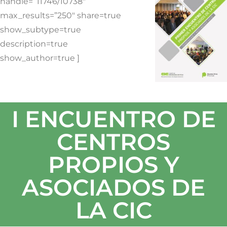
handle=”11746/10738″
max_results=”250″ share=true
show_subtype=true
description=true
show_author=true ]
I ENCUENTRO DE
CENTROS
PROPIOS Y
ASOCIADOS DE
LA CIC