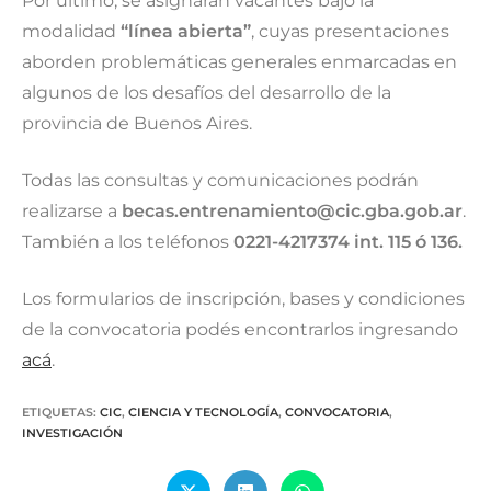
Por último, se asignarán vacantes bajo la
modalidad
“línea abierta”
, cuyas presentaciones
aborden problemáticas generales enmarcadas en
algunos de los desafíos del desarrollo de la
provincia de Buenos Aires.
Todas las consultas y comunicaciones podrán
realizarse a
becas.entrenamiento@cic.gba.gob.ar
.
También a los teléfonos
0221-4217374 int. 115 ó 136.
Los formularios de inscripción, bases y condiciones
de la convocatoria podés encontrarlos ingresando
acá
.
ETIQUETAS
:
CIC
,
CIENCIA Y TECNOLOGÍA
,
CONVOCATORIA
,
INVESTIGACIÓN