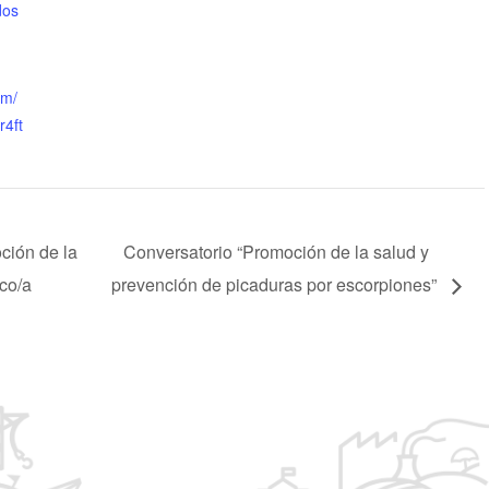
dos
om/
4ft
ción de la
Conversatorio “Promoción de la salud y
ico/a
prevención de picaduras por escorpiones”