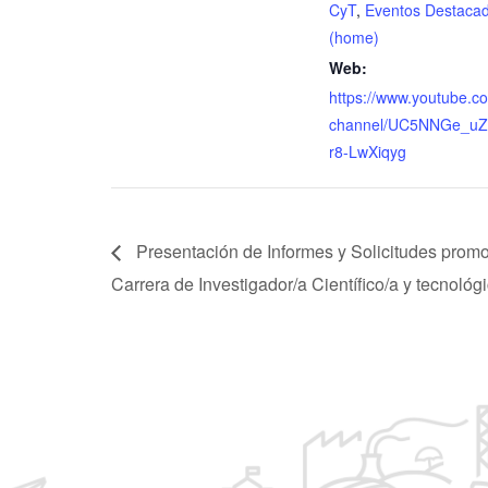
CyT
,
Eventos Destaca
(home)
Web:
https://www.youtube.c
channel/UC5NNGe_uZr
r8-LwXiqyg
Presentación de Informes y Solicitudes promo
Carrera de Investigador/a Científico/a y tecnológ