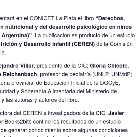
entará en el CONICET La Plata el libro
“Derechos,
ón nutricional y del desarrollo psicológico en niños
. La publicación es producto de un estudio
, Argentina)”
de la Comisión
rición y Desarrollo Infantil (CEREN)
ia.
, presidente de la CIC;
,
ejandro Villar
Gloria Chicote
, profesor de pediatría (UNLP, UNMdP;
o Reichenbach
ctoria provincial de Educación Inicial de la DGCyE;
guridad y Soberanía Alimentaria del Ministerio de
 las autoras y autores del libro.
rectora del CEREN e investigadora de la CIC;
Javier
or Books2bits contine los resultados de un estudio
o de generar conocimiento sobre algunas condiciones