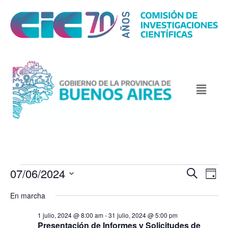
07/06/2024
N
N
B
D
u
a
a
a
S
s
En marcha
v
y
v
c
e
e
a
e
1 julio, 2024 @ 8:00 am
-
31 julio, 2024 @ 5:00 pm
l
r
g
Presentación de Informes y Solicitudes de