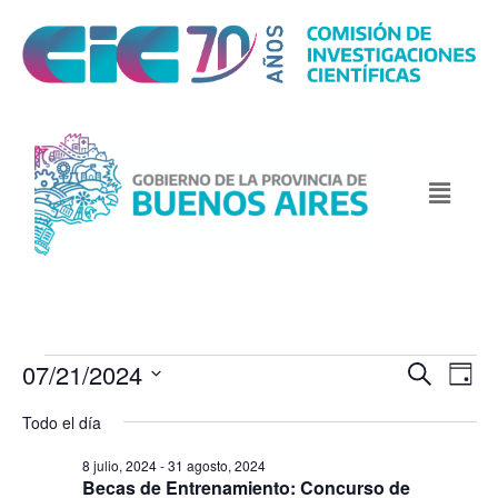
07/21/2024
N
N
B
D
u
a
a
a
S
s
Todo el día
v
y
v
c
e
e
a
e
8 julio, 2024
-
31 agosto, 2024
l
r
g
Becas de Entrenamiento: Concurso de
g