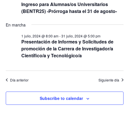
e
a
Ingreso para Alumnas/os Universitarios
a
c
c
(BENTR25) -Prórroga hasta el 31 de agosto-
c
c
i
i
ó
i
En marcha
ó
n
o
1 julio, 2024 @ 8:00 am
-
31 julio, 2024 @ 5:00 pm
d
n
n
Presentación de Informes y Solicitudes de
e
d
promoción de la Carrera de Investigador/a
a
v
Científico/a y Tecnológico/a
e
r
i
b
f
s
ú
e
t
s
Día anterior
Siguiente día
c
a
q
s
h
u
d
a
Subscribe to calendar
e
e
.
E
d
v
a
e
y