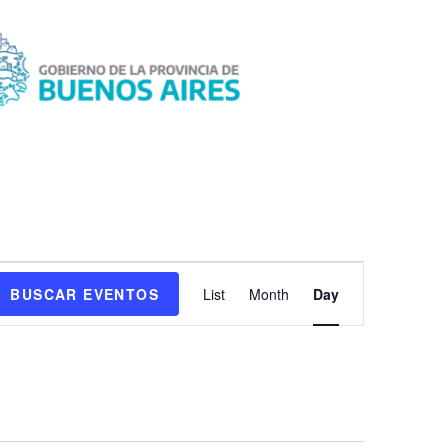
N
BUSCAR EVENTOS
List
Month
Day
a
v
e
g
a
c