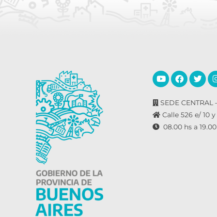
r
a
l
a
p
a
l
a
SEDE CENTRAL –
b
Calle 526 e/ 10 y
r
08.00 hs a 19.00
a
c
l
a
v
e