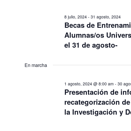
u
l
i
c
e
ó
8 julio, 2024
-
31 agosto, 2024
e
c
n
Becas de Entrenami
l
c
d
Alumnas/os Univers
a
i
e
el 31 de agosto-
p
o
b
a
n
ú
l
a
s
En marcha
a
r
q
b
f
u
1 agosto, 2024 @ 8:00 am
-
30 ago
r
e
e
Presentación de inf
a
c
d
recategorización de
c
h
a
l
la Investigación y D
a
y
a
.
v
v
i