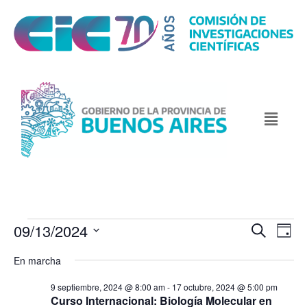
09/13/2024
N
N
B
D
u
a
a
a
S
s
En marcha
v
y
v
c
e
e
a
e
9 septiembre, 2024 @ 8:00 am
-
17 octubre, 2024 @ 5:00 pm
l
r
g
Curso Internacional: Biología Molecular en
g