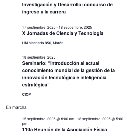
e
a
Investigación y Desarrollo: concurso de
a
c
c
ingreso a la carrera
c
c
i
i
ó
i
17 septiembre, 2025
-
18 septiembre, 2025
X Jornadas de Ciencia y Tecnología
ó
n
o
d
n
n
UM
Machado 856, Morón
e
d
a
v
18 septiembre, 2025
e
r
Seminario: “Introducción al actual
i
b
f
conocimiento mundial de la gestión de la
s
ú
e
innovación tecnológica e inteligencia
t
s
estratégica”
c
a
q
s
h
CIOP
u
d
a
En marcha
e
e
.
E
d
15 septiembre, 2025 @ 8:00 am
-
18 septiembre, 2025 @ 5:00
v
pm
a
110a Reunión de la Asociación Física
e
y