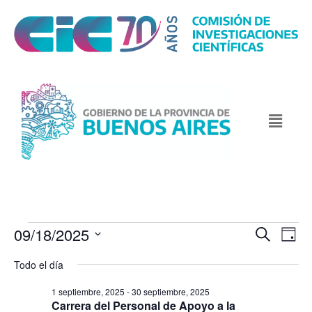
09/18/2025
N
N
B
D
u
a
a
a
S
s
Todo el día
v
y
v
c
e
e
a
e
1 septiembre, 2025
-
30 septiembre, 2025
l
r
g
Carrera del Personal de Apoyo a la
g