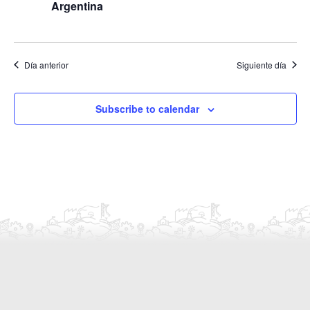
Argentina
n
v
t
i
o
s
Día anterior
Siguiente día
t
a
Subscribe to calendar
s
d
e
E
v
e
n
t
o
s