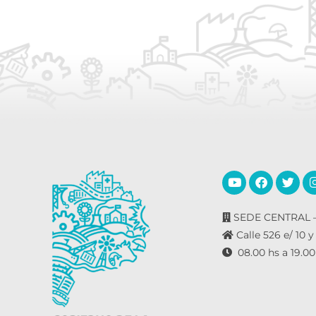
o
o
s
s
p
a
r
a
l
a
p
a
l
SEDE CENTRAL –
a
Calle 526 e/ 10 y
b
08.00 hs a 19.00
r
a
c