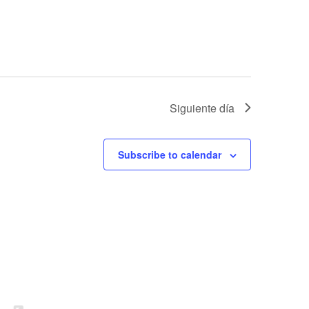
E
v
e
n
t
o
Siguiente día
Subscribe to calendar