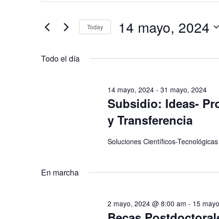
v
t
e
14 mayo, 2024
r
Today
g
o
S
a
d
e
Todo el día
c
u
l
i
c
e
ó
14 mayo, 2024
-
31 mayo, 2024
e
c
n
Subsidio: Ideas- Pr
l
c
d
y Transferencia
a
i
e
p
o
b
Soluciones Científicos-Tecnológicas
a
n
ú
l
a
s
En marcha
a
r
q
b
f
u
r
2 mayo, 2024 @ 8:00 am
-
15 mayo
e
e
Becas Postdoctoral
a