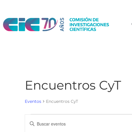
Encuentros CyT
Eventos
Encuentros CyT
N
I
a
n