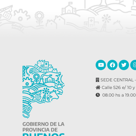
l
a
v
e
.
SEDE CENTRAL –
Calle 526 e/ 10 y
08.00 hs a 19.00