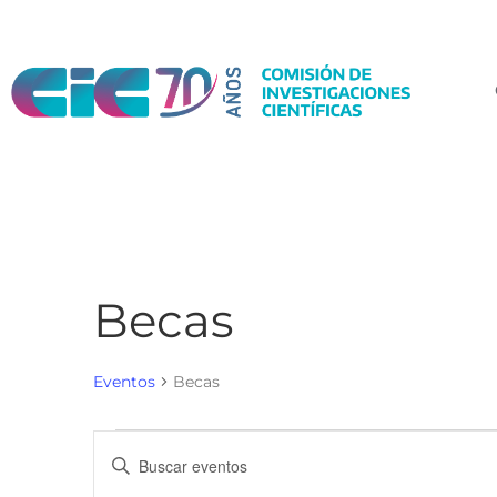
Becas
Eventos
Becas
N
I
a
n