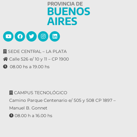
e
n
t
o
s
SEDE CENTRAL – LA PLATA
Calle 526 e/ 10 y 11 – CP 1900
08.00 hs a 19.00 hs
CAMPUS TECNOLÓGICO
Camino Parque Centenario e/ 505 y 508 CP 1897 –
Manuel B. Gonnet
08.00 h a 16.00 hs