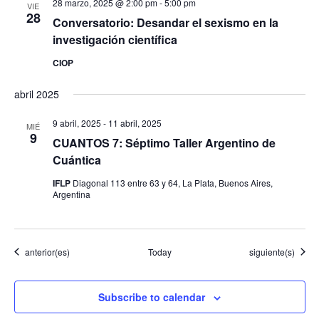
28 marzo, 2025 @ 2:00 pm
-
5:00 pm
VIE
28
Conversatorio: Desandar el sexismo en la
investigación científica
CIOP
abril 2025
9 abril, 2025
-
11 abril, 2025
MIÉ
9
CUANTOS 7: Séptimo Taller Argentino de
Cuántica
IFLP
Diagonal 113 entre 63 y 64, La Plata, Buenos Aires,
Argentina
Eventos
Eventos
anterior(es)
Today
siguiente(s)
Subscribe to calendar