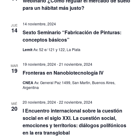
Webinario ¿Cómo regular el mercado de suelo
e
a
para un hábitat más justo?
a
c
c
c
c
i
14 noviembre, 2024
i
JUE
ó
i
14
Sexto Seminario “Fabricación de Pinturas:
ó
n
o
conceptos básicos”
d
n
n
e
Lemit
Av. 52 e/ 121 y 122, La Plata
d
a
v
e
r
i
19 noviembre, 2024
-
21 noviembre, 2024
MAR
b
f
19
s
Fronteras en Nanobiotecnología IV
ú
e
t
CNEA
Av. General Paz 1499, San Martin, Buenos Aires,
s
c
a
Argentina
q
s
h
u
d
20 noviembre, 2024
-
22 noviembre, 2024
a
MIÉ
20
e
I Encuentro internacional sobre la cuestión
e
.
social en el siglo XXI. La cuestión social,
E
d
emociones y territorios: diálogos polifónicos
v
a
en la era transglobal
e
y