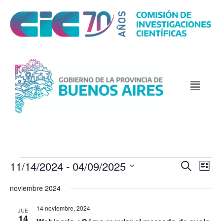
11/14/2024
 - 
04/09/2025
N
N
B
L
u
a
a
i
S
s
noviembre 2024
v
s
v
c
e
t
e
a
e
l
14 noviembre, 2024
JUE
r
g
14
g