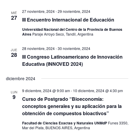
n
v
t
27 noviembre, 2024
-
29 noviembre, 2024
MIÉ
i
27
o
III Encuentro Internacional de Educación
s
Universidad Nacional del Centro de la Provincia de Buenos
t
Aires
Paraje Arroyo Seco, Tandil, Argentina
a
28 noviembre, 2024
-
30 noviembre, 2024
s
JUE
28
III Congreso Latinoamericano de Innovación
d
Educativa (INNOVED 2024)
e
E
diciembre 2024
v
9 diciembre, 2024 @ 9:00 am
-
10 diciembre, 2024 @ 4:30 pm
e
LUN
9
Curso de Postgrado “Bioeconomía:
n
conceptos generales y su aplicación para la
t
obtención de compuestos bioactivos”
o
Facultad de Ciencias Exactas y Naturales UNMdP
Funes 3350,
s
Mar del Plata, BUENOS AIRES, Argentina