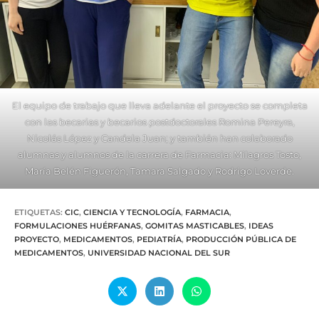
El equipo de trabajo que lleva adelante el proyecto se completa
con las becarias y becarios postdoctorales Romina Pereyra,
Nicolás López y Candela Juan; y también han colaborado
alumnas y alumnos de la carrera de Farmacia: Milagros Tosto,
María Belén Figuerón, Tamara Salgado y Rodrigo Loverde.
ETIQUETAS
:
CIC
,
CIENCIA Y TECNOLOGÍA
,
FARMACIA
,
FORMULACIONES HUÉRFANAS
,
GOMITAS MASTICABLES
,
IDEAS
PROYECTO
,
MEDICAMENTOS
,
PEDIATRÍA
,
PRODUCCIÓN PÚBLICA DE
MEDICAMENTOS
,
UNIVERSIDAD NACIONAL DEL SUR