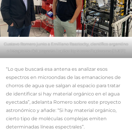
Gustavo Romero junto a Emiliano Rasztocky, científico argentino
e integrante del proyecto Jupiter Icy Moons Exploreres (JUICE)
“Lo que buscará esa antena es analizar esos
espectros en microondas de las emanaciones de
chorros de agua que salgan al espacio para tratar
de identificar si hay material orgánico en el agua
eyectada”, adelanta Romero sobre este proyecto
astronómico y añade: “Si hay material orgánico,
cierto tipo de moléculas complejas emiten
determinadas líneas espectrales”.