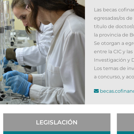
Las becas cofina
egresadas/os de u
título de doctor/
la provincia de B
Se otorgan a egr
entre la CIC y la
Investigación y 
Los temas de inv
a concurso, y a
becas.cofinan
LEGISLACIÓN