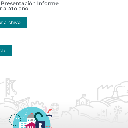
 Presentación Informe
r a 4to año
r archivo
AR