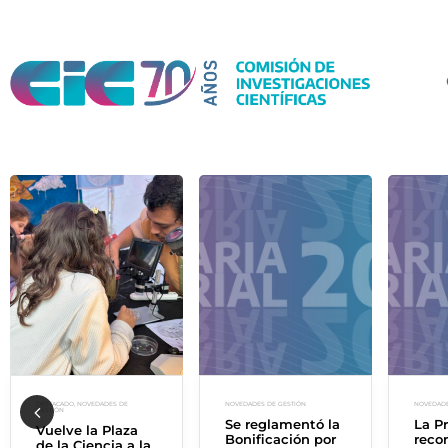
DESTACADO
,
NOVEDADES DE
NOVEDADES DE GESTIÓN
NOVEDADE
GESTIÓN
Se reglamentó la
La P
Vuelve la Plaza
Bonificación por
reco
Prev
de la Ciencia a la