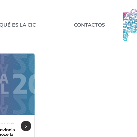
QUÉ ES LA CIC
CONTACTOS
S DE GESTIÓN
NOVEDADES DE GESTIÓN
NOVEDADES DE GESTIÓN
rovincia
Se adjudicaron
Carrera de
noce la
las Becas
investigador/a
Nex