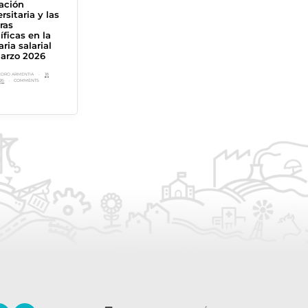
ación
Doctorales de
rsitaria y las
Finalización de
BY
ALEJANDRO ARMENTIA
1
t
NOVIEMBRE, 2025
COMMENT
ras
Estudios
DISABLED
íficas en la
aria salarial
BY
ALEJANDRO ARMENTIA
22
DICIEMBRE, 2025
COMMENTS
arzo 2026
DISABLED
NDRO ARMENTIA
18
26
COMMENTS