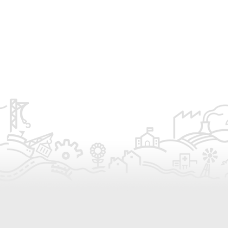
nuestras
República de los
convocatorias?
8
Niños
S
BY
ALEJANDRO ARMENTIA
17
BY
DAVID BARRESI
17 JULIO, 2026
NOVIEMBRE, 2025
COMMENTS
COMMENTS DISABLED
DISABLED