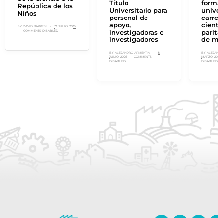
Título
form
República de los
Universitario para
unive
Niños
ious
personal de
carre
apoyo,
cient
BY
DAVID BARRESI
17 JULIO, 2026
investigadoras e
parit
COMMENTS DISABLED
investigadores
de m
BY
ALEJANDRO ARMENTIA
8
BY
ALEJA
JULIO, 2026
COMMENTS
MARZO, 20
DISABLED
DISABLED