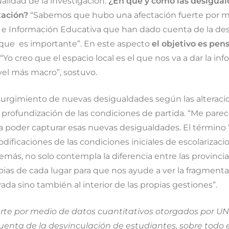
alidad de la investigación:
¿En qué y cómo las desigual
ización?
“Sabemos que hubo una afectación fuerte por m
n e Información Educativa que han dado cuenta de la des
e que es importante”. En este aspecto
el objetivo es pen
“Yo creo que el espacio local es el que nos va a dar la i
vel más macro”, sostuvo.
surgimiento de nuevas desigualdades según las alteraci
na profundización de las condiciones de partida. “Me par
ara poder capturar esas nuevas desigualdades. El términ
dificaciones de las condiciones iniciales de escolarizac
emás, no solo contempla la diferencia entre las provinci
 propias de cada lugar para que nos ayude a ver la fragm
vada sino también al interior de las propias gestiones”.
te por medio de datos cuantitativos otorgados por UNI
nta de la desvinculación de estudiantes, sobre todo en