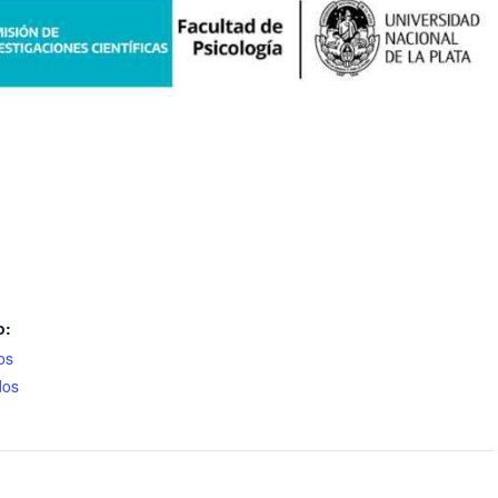
o:
os
dos