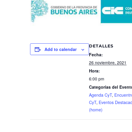
DETALLES
Add to calendar
Fecha:
26 noviembre, 2021
Hora:
6:00 pm
Categorías del Event
Agenda CyT
,
Encuentr
CyT
,
Eventos Destaca
(home)