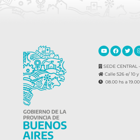
r
a
l
a
p
a
l
a
SEDE CENTRAL –
b
Calle 526 e/ 10 y
r
08.00 hs a 19.00
a
c
l
a
v
e