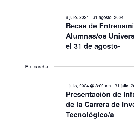
u
l
i
c
e
ó
8 julio, 2024
-
31 agosto, 2024
e
c
n
Becas de Entrenami
l
c
d
Alumnas/os Univers
a
i
e
el 31 de agosto-
p
o
b
a
n
ú
l
a
s
En marcha
a
r
q
b
f
u
1 julio, 2024 @ 8:00 am
-
31 julio,
r
e
e
Presentación de In
a
c
d
de la Carrera de Inv
c
h
a
l
Tecnológico/a
a
y
a
.
v
v
i