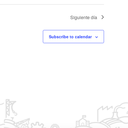
o
Siguiente día
Subscribe to calendar