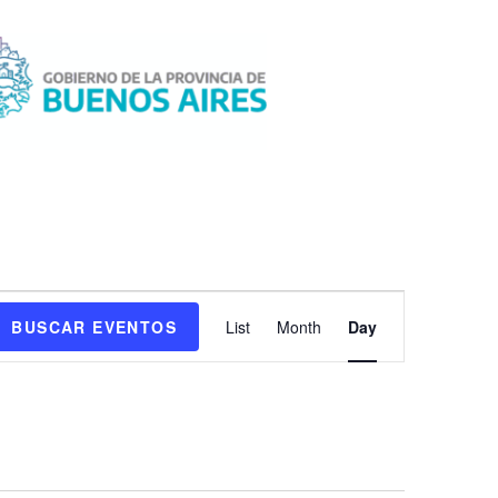
N
BUSCAR EVENTOS
List
Month
Day
a
v
e
g
a
c