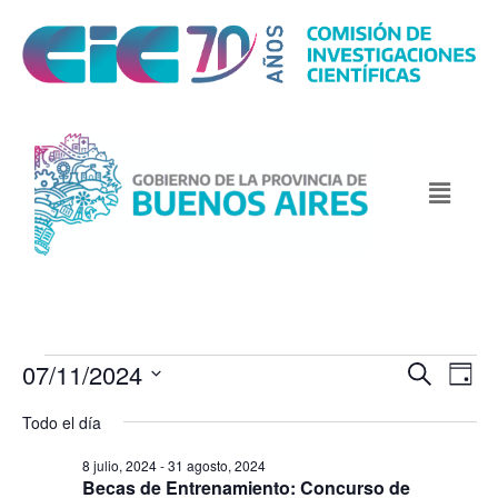
07/11/2024
N
N
B
D
u
a
a
a
S
s
Todo el día
v
y
v
c
e
e
a
e
8 julio, 2024
-
31 agosto, 2024
l
r
g
Becas de Entrenamiento: Concurso de
g