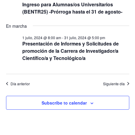
e
a
Ingreso para Alumnas/os Universitarios
a
c
c
(BENTR25) -Prórroga hasta el 31 de agosto-
c
c
i
i
ó
i
En marcha
ó
n
o
1 julio, 2024 @ 8:00 am
-
31 julio, 2024 @ 5:00 pm
d
n
n
Presentación de Informes y Solicitudes de
e
d
promoción de la Carrera de Investigador/a
a
v
Científico/a y Tecnológico/a
e
r
i
b
f
s
ú
e
t
s
Día anterior
Siguiente día
c
a
q
s
h
u
d
a
Subscribe to calendar
e
e
.
E
d
v
a
e
y