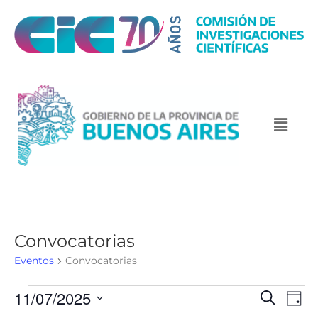
Convocatorias
Eventos
Convocatorias
11/07/2025
N
N
B
D
u
a
a
a