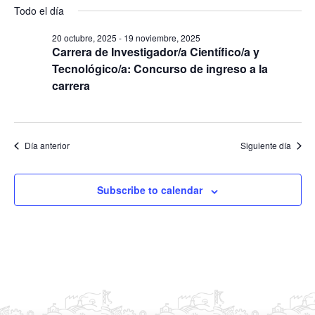
S
s
Todo el día
v
y
v
c
e
e
a
e
20 octubre, 2025
-
19 noviembre, 2025
l
r
g
Carrera de Investigador/a Científico/a y
g
e
a
Tecnológico/a: Concurso de ingreso a la
a
c
c
carrera
c
c
i
i
ó
i
ó
n
o
Día anterior
Siguiente día
d
n
n
e
d
a
v
Subscribe to calendar
e
r
i
b
f
s
ú
e
t
s
c
a
q
s
h
u
d
a
e
e