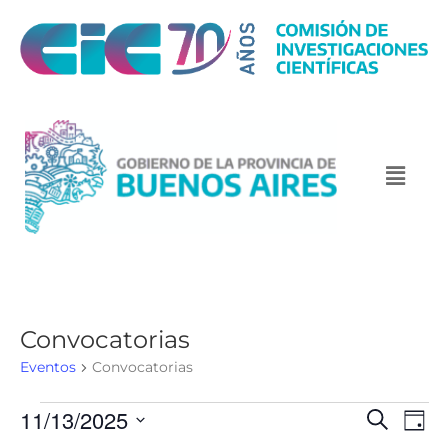
Convocatorias
Eventos
Convocatorias
11/13/2025
N
N
B
D
u
a
a
a