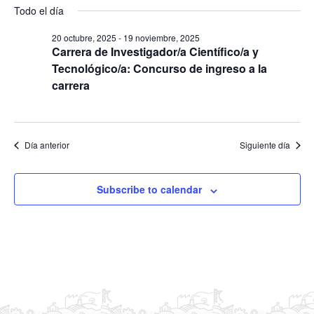
S
s
Todo el día
v
y
v
c
e
e
a
e
20 octubre, 2025
-
19 noviembre, 2025
l
r
g
Carrera de Investigador/a Científico/a y
g
e
a
Tecnológico/a: Concurso de ingreso a la
a
c
c
carrera
c
c
i
i
ó
i
ó
n
o
Día anterior
Siguiente día
d
n
n
e
d
a
v
Subscribe to calendar
e
r
i
b
f
s
ú
e
t
s
c
a
q
s
h
u
d
a
e
e