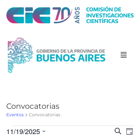
Convocatorias
Eventos
Convocatorias
11/19/2025
N
N
B
D
u
a
a
a