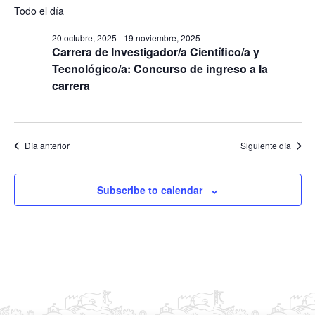
S
s
Todo el día
v
y
v
c
e
e
a
e
20 octubre, 2025
-
19 noviembre, 2025
l
r
g
Carrera de Investigador/a Científico/a y
g
e
a
Tecnológico/a: Concurso de ingreso a la
a
c
c
carrera
c
c
i
i
ó
i
ó
n
o
Día anterior
Siguiente día
d
n
n
e
d
a
v
Subscribe to calendar
e
r
i
b
f
s
ú
e
t
s
c
a
q
s
h
u
d
a
e
e