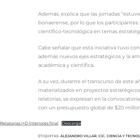
Además, explica que las jornadas “estuvie
bonaerense, por lo que los participantes 
científico-tecnológica en temas estratégi
Cabe señalar que esta iniciativa tuvo co
además nuevos ejes estratégicos y la ampl
académica y científica.
A su vez, durante el transcurso de este a
materializados en proyectos estratégicos
relatorías, se expresan en la convocator
con un presupuesto global de $20 millon
Relatorias I+D Interiores final
Descarga
ETIQUETAS
:
ALEJANDRO VILLAR
,
CIC
,
CIENCIA Y TECNO