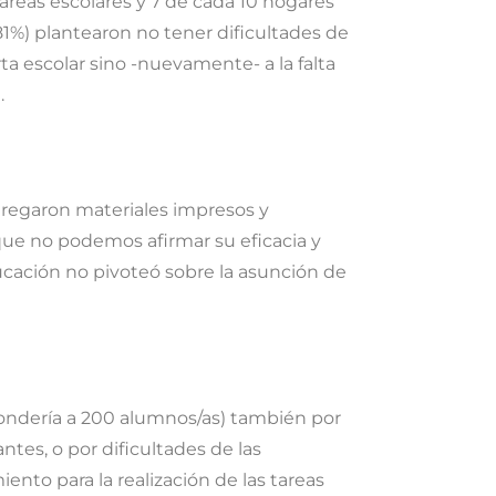
tareas escolares y 7 de cada 10 hogares
81%) plantearon no tener dificultades de
rta escolar sino -nuevamente- a la falta
a.
ntregaron materiales impresos y
 que no podemos afirmar su eficacia y
ucación no pivoteó sobre la asunción de
spondería a 200 alumnos/as) también por
ntes, o por dificultades de las
nto para la realización de las tareas