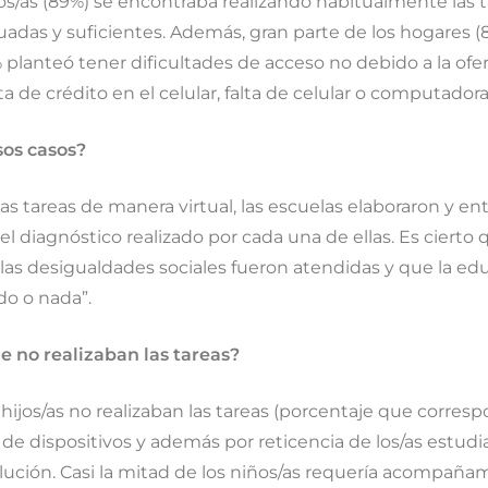
niños/as (89%) se encontraba realizando habitualmente las 
uadas y suficientes. Además, gran parte de los hogares (
% planteó tener dificultades de acceso no debido a la ofe
ta de crédito en el celular, falta de celular o computador
sos casos?
as tareas de manera virtual, las escuelas elaboraron y e
l diagnóstico realizado por cada una de ellas. Es cierto
las desigualdades sociales fueron atendidas y que la ed
do o nada”.
e no realizaban las tareas?
 hijos/as no realizaban las tareas (porcentaje que corre
de dispositivos y además por reticencia de los/as estudia
ución. Casi la mitad de los niños/as requería acompañamie