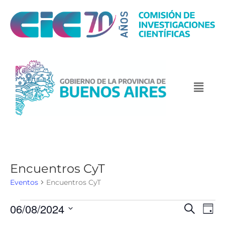
Encuentros CyT
Eventos
Encuentros CyT
06/08/2024
N
N
B
D
u
a
a
a
S