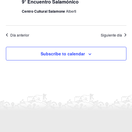
9° Encuentro Salamónico
E
d
Centro Cultural Salamone
Alberti
v
a
e
y
n
v
t
Día anterior
Siguiente día
i
o
s
Subscribe to calendar
t
a
s
d
e
E
v
e
n
t