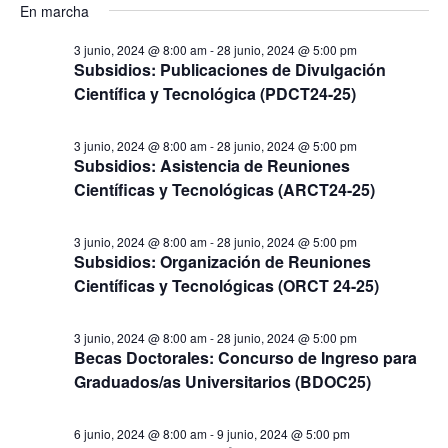
s
En marcha
v
y
v
c
e
e
a
e
3 junio, 2024 @ 8:00 am
-
28 junio, 2024 @ 5:00 pm
l
r
g
Subsidios: Publicaciones de Divulgación
g
e
a
Científica y Tecnológica (PDCT24-25)
a
c
c
c
c
i
3 junio, 2024 @ 8:00 am
-
28 junio, 2024 @ 5:00 pm
i
ó
Subsidios: Asistencia de Reuniones
i
Científicas y Tecnológicas (ARCT24-25)
ó
n
o
d
n
n
e
3 junio, 2024 @ 8:00 am
-
28 junio, 2024 @ 5:00 pm
d
a
Subsidios: Organización de Reuniones
v
e
r
Científicas y Tecnológicas (ORCT 24-25)
i
b
f
s
ú
e
t
3 junio, 2024 @ 8:00 am
-
28 junio, 2024 @ 5:00 pm
Becas Doctorales: Concurso de Ingreso para
s
c
a
Graduados/as Universitarios (BDOC25)
q
s
h
u
d
a
6 junio, 2024 @ 8:00 am
-
9 junio, 2024 @ 5:00 pm
e
e
.